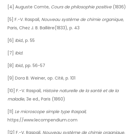
[4] Auguste Comte,
Cours de philosophie positive
(1836)
[5] F.-V. Raspail,
Nouveau système de chimie organique,
Paris, Chez J. B. Baillère(1833), p. 43
[6]
Ibid.,
p. 55
[7]
Ibid.
[8]
Ibid.,
pp. 56-57
[9] Dora B. Weiner, op. Cité, p. 101
[10] F.-V. Raspail,
Histoire naturelle de la santé et de la
maladie
, 3e ed., Paris (1860)
[11]
Le microscope simple type Raspail,
https://www.lecompendium.com
[12] F.-V. Raspail,
Nouveau système de chimie organique,