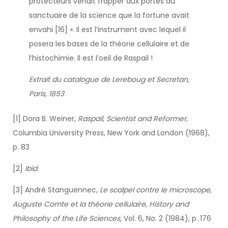
protecteurs venait frapper aux portes du
sanctuaire de la science que la fortune avait
envahi [16] ». Il est l’instrument avec lequel il
posera les bases de la théorie cellulaire et de
l’histochimie. Il est l’oeil de Raspail !
Extrait du catalogue de Lereboug et Secretan,
Paris, 1853
[1] Dora B. Weiner,
Raspail, Scientist and Reformer,
Columbia University Press, New York and London (1968),
p. 83
[2]
Ibid.
[3] André Stanguennec,
Le scalpel contre le microscope,
Auguste Comte et la théorie cellulaire,
History and
Philosophy of the Life Sciences,
Vol. 6, No. 2 (1984), p. 176