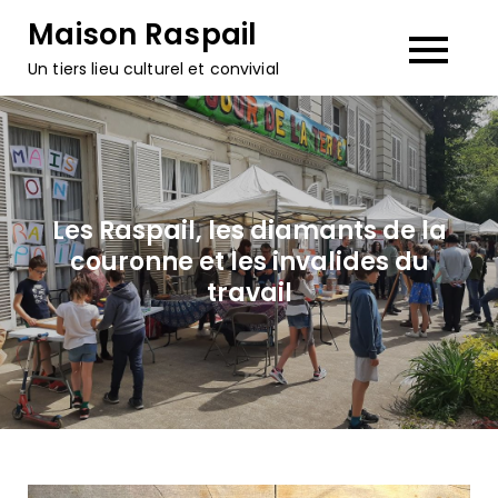
Skip
Maison Raspail
to
Un tiers lieu culturel et convivial
content
Les Raspail, les diamants de la
couronne et les invalides du
travail